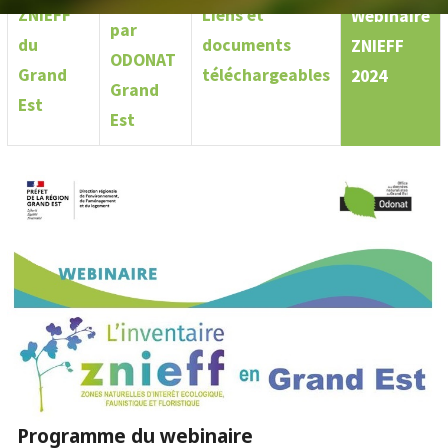
menés
ZNIEFF
Liens et
Webinaire
par
du
documents
ZNIEFF
ODONAT
Grand
téléchargeables
2024
Grand
Est
Est
Programme du webinaire