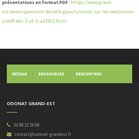
présentations en format PDF
:
https://www.grand-
est.developpement-durable.gouv.fr/retour-sur-les-webinaires-
znieff-des-3-et-5-a22902.html
RÉSEAU
RESSOURCES
RENCONTRES
ODONAT GRAND-EST
03 88 22 26 68
contact@odonat-grandest.fr