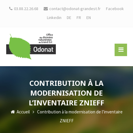
03.88.22.26.68
contact@odonat-grandest.fr
Facebook
Linkedin
DE
FR
EN
CONTRIBUTION À LA
MODERNISATION DE
L’INVENTAIRE ZNIEFF
Accueil
Contribution à la modernisation de l’inventaire
ZNIEFF
Travaux
Les