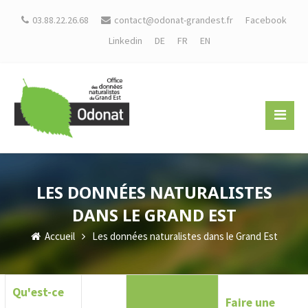
03.88.22.26.68
contact@odonat-grandest.fr
Facebook
Linkedin
DE
FR
EN
LES DONNÉES NATURALISTES
DANS LE GRAND EST
Accueil
Les données naturalistes dans le Grand Est
Qu'est-ce
Faire une