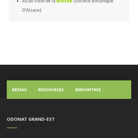
Atlas flore de la
Bruche
(Société Botanique
D’Alsace)
RÉSEAU
RESSOURCES
RENCONTRES
ODONAT GRAND-EST