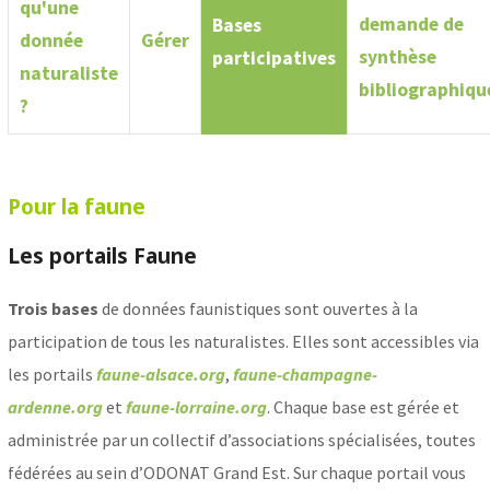
qu'une
demande de
Bases
donnée
Gérer
synthèse
participatives
naturaliste
bibliographiqu
?
Pour la faune
Les portails Faune
Trois bases
de données faunistiques sont ouvertes à la
participation de tous les naturalistes.
Elles sont accessibles via
les portails
faune-alsace.org
,
faune-champagne-
ardenne.org
et
faune-lorraine.org
.
Chaque base est gérée et
administrée par un collectif d’associations spécialisées, toutes
fédérées au sein d’ODONAT Grand Est. Sur chaque portail vous