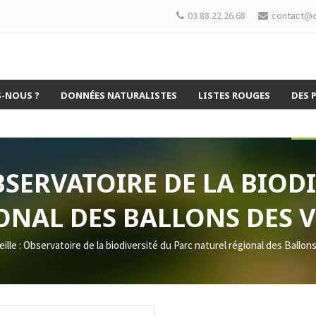
03.88.22.26.68
contact@o
-NOUS ?
DONNÉES NATURALISTES
LISTES ROUGES
DES 
OBSERVATOIRE DE LA BIOD
ONAL DES BALLONS DES V
eille : Observatoire de la biodiversité du Parc naturel régional des Ball