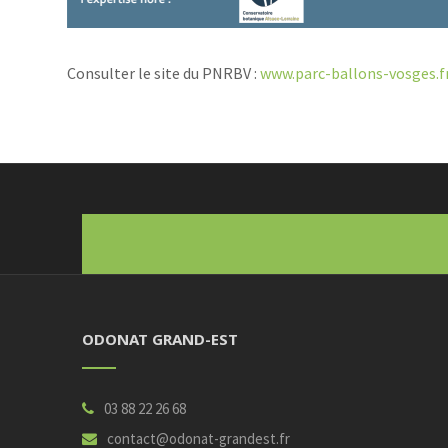
Consulter le site du PNRBV :
www.parc-ballons-vosges.f
ODONAT GRAND-EST
03 88 22 26 68
contact@odonat-grandest.fr