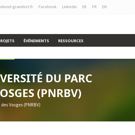
donat-grandest.fr
Facebook
Linkedin
DE
FR
EN
PROJETS
ÉVÉNEMENTS
RESSOURCES
IVERSITÉ DU PARC
OSGES (PNRBV)
ons des Vosges (PNRBV)