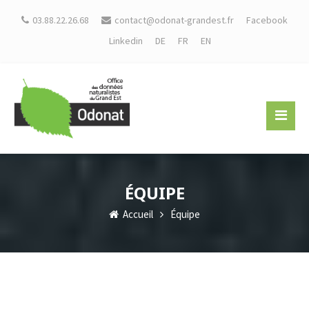
03.88.22.26.68
contact@odonat-grandest.fr
Facebook
Linkedin
DE
FR
EN
ÉQUIPE
Accueil
Équipe