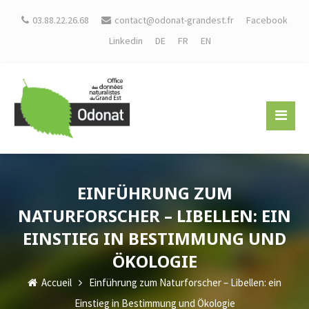
03.88.22.26.68
contact@odonat-grandest.fr
Facebook
Linkedin
DE
FR
EN
EINFÜHRUNG ZUM
NATURFORSCHER – LIBELLEN: EIN
EINSTIEG IN BESTIMMUNG UND
ÖKOLOGIE
Accueil
Einführung zum Naturforscher – Libellen: ein
Einstieg in Bestimmung und Ökologie