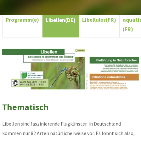
Escarg
Programm(e)
Libellules(FR)
aquati
Libellen(DE)
(FR)
Thematisch
Libellen sind faszinierende Flugkünster. In Deutschland
kommen nur 82 Arten natürlicherweise vor. Es lohnt sich also,