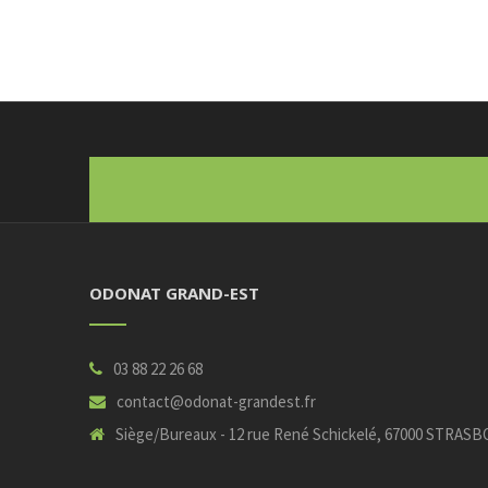
ODONAT GRAND-EST
03 88 22 26 68
contact@odonat-grandest.fr
Siège/Bureaux - 12 rue René Schickelé, 67000 STR