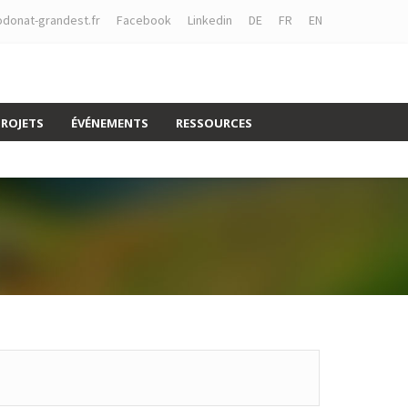
donat-grandest.fr
Facebook
Linkedin
DE
FR
EN
PROJETS
ÉVÉNEMENTS
RESSOURCES